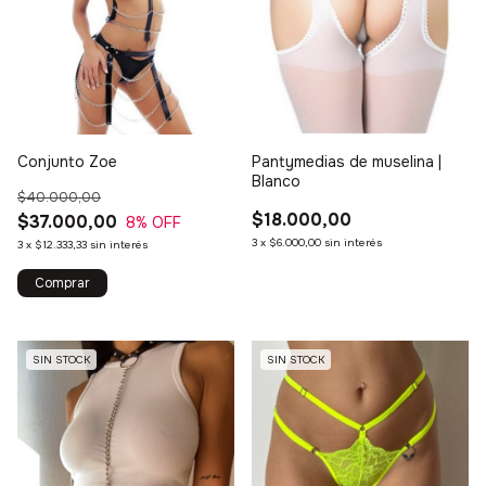
Conjunto Zoe
Pantymedias de muselina |
Blanco
$40.000,00
$18.000,00
$37.000,00
8
% OFF
3
x
$6.000,00
sin interés
3
x
$12.333,33
sin interés
SIN STOCK
SIN STOCK