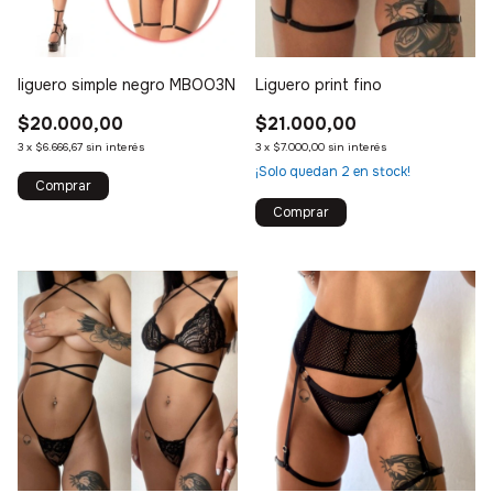
liguero simple negro MBOO3N
Liguero print fino
$20.000,00
$21.000,00
3
x
$6.666,67
sin interés
3
x
$7.000,00
sin interés
¡Solo quedan
2
en stock!