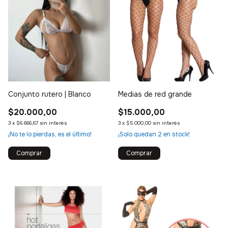
Conjunto rutero | Blanco
Medias de red grande
$20.000,00
$15.000,00
3
x
$6.666,67
sin interés
3
x
$5.000,00
sin interés
¡No te lo pierdas, es el último!
¡Solo quedan
2
en stock!
Comprar