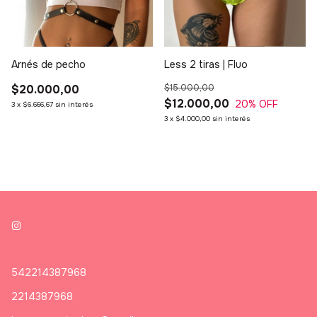
Arnés de pecho
Less 2 tiras | Fluo
$20.000,00
$15.000,00
$12.000,00
20
% OFF
3
x
$6.666,67
sin interés
3
x
$4.000,00
sin interés
542214387968
2214387968