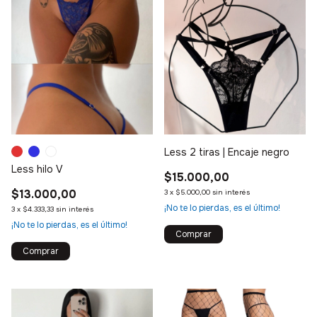
Less 2 tiras | Encaje negro
Less hilo V
$15.000,00
$13.000,00
3
x
$5.000,00
sin interés
¡No te lo pierdas, es el último!
3
x
$4.333,33
sin interés
¡No te lo pierdas, es el último!
Comprar