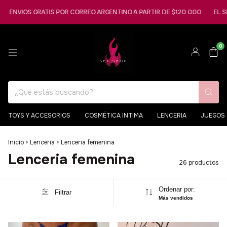
VIOS GRATIS POR CORREO ARGENTINO A PARTIR DE $120.000
EL SEXSH
0
TOYS Y ACCESORIOS
COSMÉTICA INTIMA
LENCERIA
JUEGOS
Inicio
>
Lenceria
>
Lenceria femenina
Lenceria femenina
26 productos
Ordenar por:
Filtrar
Más vendidos