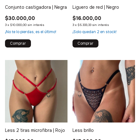
Conjunto castigadora | Negra
Liguero de red | Negro
$30.000,00
$16.000,00
3
x
$10.000,00
sin interés
3
x
$5.333,33
sin interés
¡No te lo pierdas, es el último!
¡Solo quedan
2
en stock!
Comprar
Less 2 tiras microfibra | Rojo
Less brillo