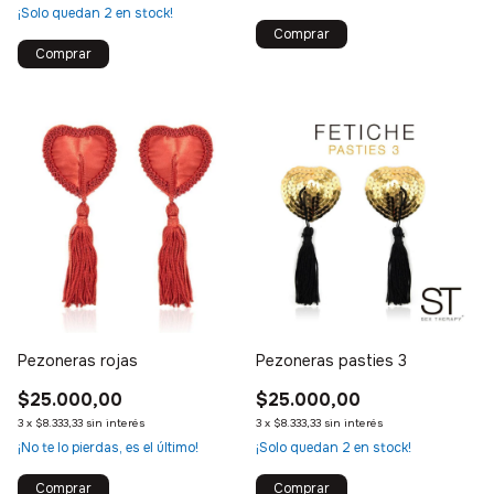
¡Solo quedan
2
en stock!
Pezoneras rojas
Pezoneras pasties 3
$25.000,00
$25.000,00
3
x
$8.333,33
sin interés
3
x
$8.333,33
sin interés
¡No te lo pierdas, es el último!
¡Solo quedan
2
en stock!