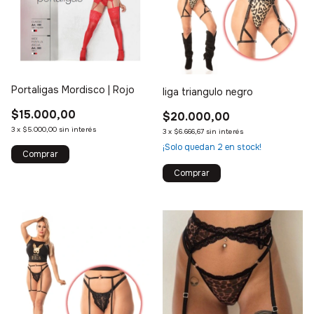
Portaligas Mordisco | Rojo
liga triangulo negro
$15.000,00
$20.000,00
3
x
$5.000,00
sin interés
3
x
$6.666,67
sin interés
¡Solo quedan
2
en stock!